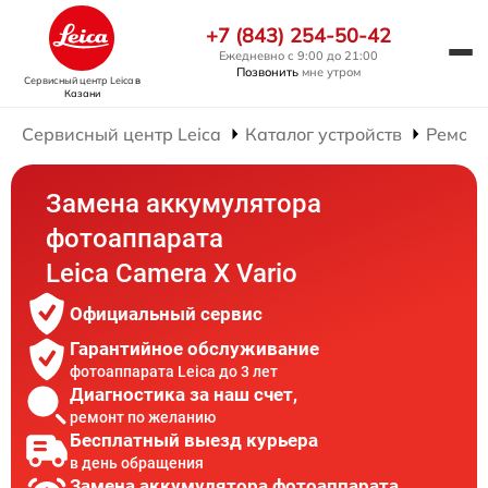
+7 (843) 254-50-42
Ежедневно с 9:00 до 21:00
Позвонить
мне утром
Сервисный центр Leica
в
Казани
Сервисный центр Leica
Каталог устройств
Ремонт
Замена аккумулятора
фотоаппарата
Leica Camera X Vario
Официальный сервис
Гарантийное обслуживание
фотоаппарата Leica до 3 лет
Диагностика за наш счет,
ремонт по желанию
Бесплатный выезд курьера
в день обращения
Замена аккумулятора фотоаппарата