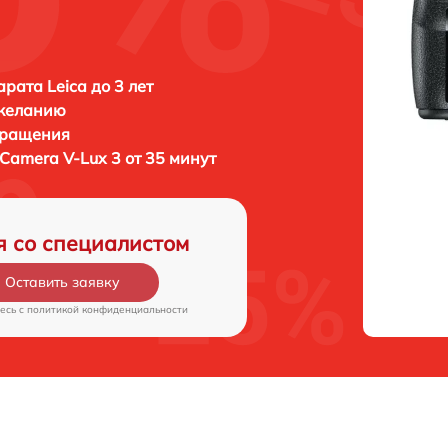
рата Leica до 3 лет
 желанию
бращения
 Camera V-Lux 3 от 35 минут
я со специалистом
Оставить заявку
есь c
политикой конфиденциальности