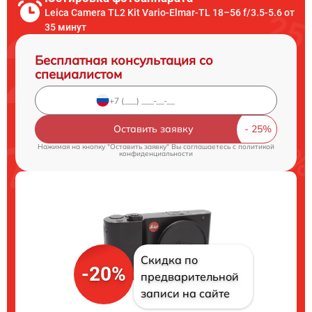
Leica Camera TL2 Kit Vario-Elmar-TL 18–56 f/3.5-5.6 от
35 минут
Бесплатная консультация со
специалистом
Оставить заявку
Нажимая на кнопку "Оставить заявку" Вы соглашаетесь c
политикой
конфиденциальности
Скидка по
-20%
предварительной
записи на сайте