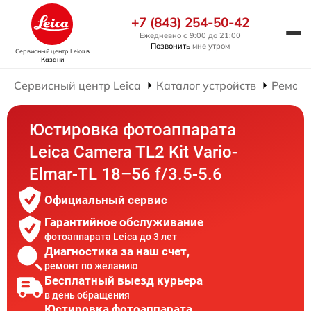
+7 (843) 254-50-42
Ежедневно с 9:00 до 21:00
Позвонить
мне утром
Сервисный центр Leica
в
Казани
Сервисный центр Leica
Каталог устройств
Ремонт
Юстировка фотоаппарата
Leica Camera TL2 Kit Vario-
Elmar-TL 18–56 f/3.5-5.6
Официальный сервис
Гарантийное обслуживание
фотоаппарата Leica до 3 лет
Диагностика за наш счет,
ремонт по желанию
Бесплатный выезд курьера
в день обращения
Юстировка фотоаппарата