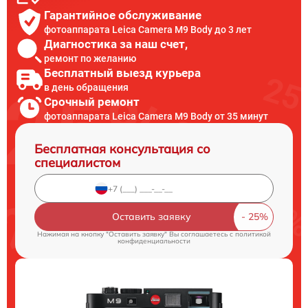
Гарантийное обслуживание
фотоаппарата Leica Camera M9 Body до 3 лет
Диагностика за наш счет,
ремонт по желанию
Бесплатный выезд курьера
в день обращения
Срочный ремонт
фотоаппарата Leica Camera M9 Body от 35 минут
Бесплатная консультация со
специалистом
Оставить заявку
Нажимая на кнопку "Оставить заявку" Вы соглашаетесь c
политикой
конфиденциальности