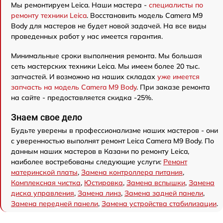
Мы ремонтируем Leica. Наши мастера -
специалисты по
ремонту техники Leica
. Восстановить модель Camera M9
Body для мастеров не будет новой задачей. На все виды
проведенных работ у нас имеется гарантия.
Минимальные сроки выполнения ремонта. Мы большая
сеть мастерских техники Leica. Мы имеем более 20 тыс.
запчастей. И возможно на наших складах
уже имеется
запчасть на модель Camera M9 Body
. При заказе ремонта
на сайте - предоставляется скидка -25%.
Знаем свое дело
Будьте уверены в профессионализме наших мастеров - они
с уверенностью выполнят ремонт Leica Camera M9 Body. По
данным наших мастеров в Казани по ремонту Leica,
наиболее востребованы следующие услуги:
Ремонт
материнской платы
,
Замена контроллера питания
,
Комплексная чистка
,
Юстировка
,
Замена вспышки
,
Замена
диска управления
,
Замена линз
,
Замена задней панели
,
Замена передней панели
,
Замена устройства стабилизации
.