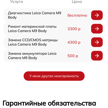
Услуга
Цена
Диагностика Leica Camera M9
бесплатно
Body
Ремонт материнской платы
3300 р
Leica Camera M9 Body
Замена CCD/CMOS матрицы
4300 р
Leica Camera M9 Body
Замена аккумулятора Leica
500 р
Camera M9 Body
У меня другая неисправность
Гарантийные обязательства