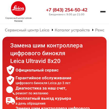
+7 (843) 254-50-42
Ежедневно с 9:00 до 21:00
Сервисный центр Leica
в
Казани
Сервисный центр Leica
Каталог устройств
Ремонт
Замена шим контроллера
цифрового бинокля
Leica Ultravid 8x20
Официальный сервис
Гарантийное обслуживание
цифрового бинокля Leica до 3 лет
Диагностика за наш счет,
ремонт по желанию
Бесплатный выезд курьера
в день обращения
Замена шим контроллера цифрового