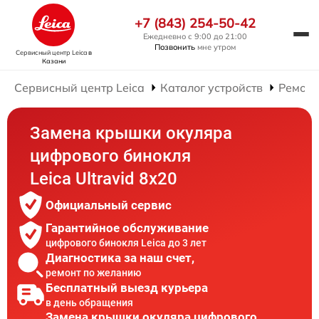
+7 (843) 254-50-42
Ежедневно с 9:00 до 21:00
Позвонить
мне утром
Сервисный центр Leica
в
Казани
Сервисный центр Leica
Каталог устройств
Ремонт
Замена крышки окуляра
цифрового бинокля
Leica Ultravid 8x20
Официальный сервис
Гарантийное обслуживание
цифрового бинокля Leica до 3 лет
Диагностика за наш счет,
ремонт по желанию
Бесплатный выезд курьера
в день обращения
Замена крышки окуляра цифрового